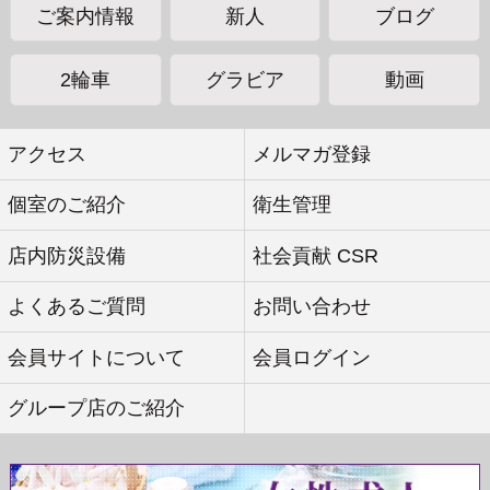
ご案内情報
新人
ブログ
2輪車
グラビア
動画
手荷物検査実施のお知らせ
アクセス
メルマガ登録
いつもご利用いただきありがとうございます。
個室のご紹介
衛生管理
お客様とキャストの安全と快適なご利用のため、
店内防災設備
社会貢献 CSR
必要に応じて手荷物検査をお願いする場合がございます。
また、その際に危険物や盗聴・盗撮が可能であるものと
よくあるご質問
お問い合わせ
判断した場合はご退店までお預かりさせていただきます。
ご理解、ご協力のほどよろしくお願いいたします。
会員サイトについて
会員ログイン
グループ店のご紹介