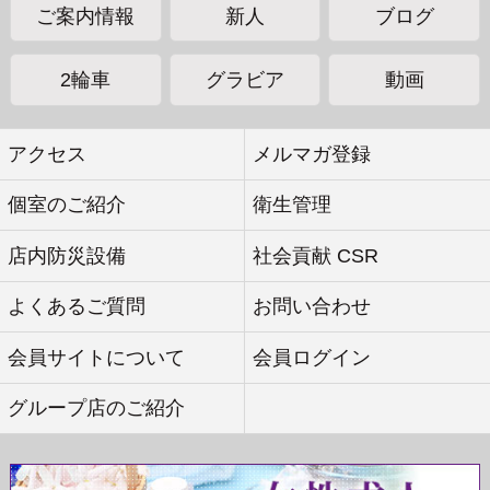
ご案内情報
新人
ブログ
前日予約
当日予約
2輪車
グラビア
動画
044-280-6485
044-280-6048
受付時間 18:00～24:00
受付時間 7:00～24:00
アクセス
メルマガ登録
ご予約に際し、不安な点等ございませんか？
個室のご紹介
衛生管理
チャットでお問い合わせくださいませ。
店内防災設備
社会貢献 CSR
> FAQ
よくある質問はこちらをご参照くださいませ。
よくあるご質問
お問い合わせ
会員サイトについて
会員ログイン
お知らせ
グループ店のご紹介
News & Information