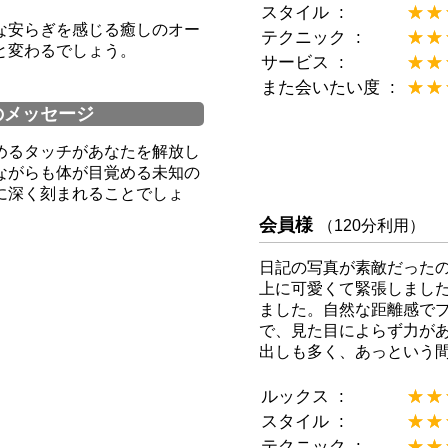
スタイル
★★
☆☆
な安らぎを感じる癒しのオー
テクニック
★★
☆☆
と変わるでしょう。
サービス
★★
☆☆
また会いたい度
★★
☆☆
のメッセージ
めるタッチがあなたを解放し
ながらも体が目覚める未知の
に深く刻まれることでしょ
会員様
（120分利用）
日記の写真が素敵だった
上に可愛くて緊張しまし
ました。自然な距離感で
で、見た目によらず力があ
出しも多く、あっという間
ルックス
★★
☆☆
スタイル
★★
☆☆
テクニック
★★
☆☆