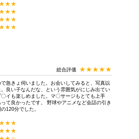
★★★
☆☆☆
★★★
☆☆☆
★★★
☆☆☆
★★★
☆☆☆
★★★★★
☆☆☆☆☆
総合評価
ので急きょ伺いました。お会いしてみると、写真以
た。良い子なんだな、という雰囲気がにじみ出てい
プ〇イも楽しめました。マ〇サージもとても上手
って良かったです。 野球やアニメなど会話の引き
の120分でした。
★★★
☆☆☆
★★★
☆☆☆
★★★
☆☆☆