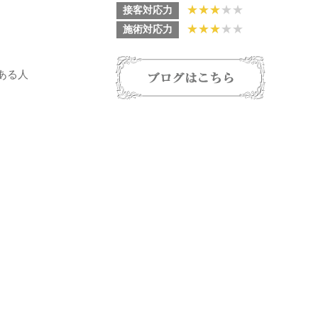
★
★
★
★★
接客対応力
★
★
★
★★
施術対応力
ある人