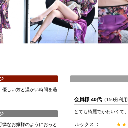
ジ
、優しい方と温かい時間を過
会員様 40代
（150分利
とても綺麗でかわいくて
ジ
ルックス
★★
☆☆
可憐なお嬢様のようにおっと