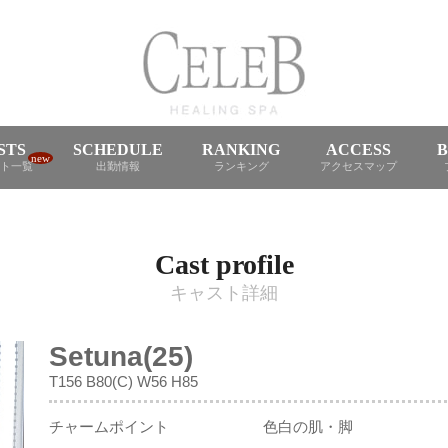
STS
SCHEDULE
RANKING
ACCESS
new
ト一覧
出勤情報
ランキング
アクセスマップ
Cast profile
キャスト詳細
Setuna(25)
T156 B80(C) W56 H85
チャームポイント
色白の肌・脚