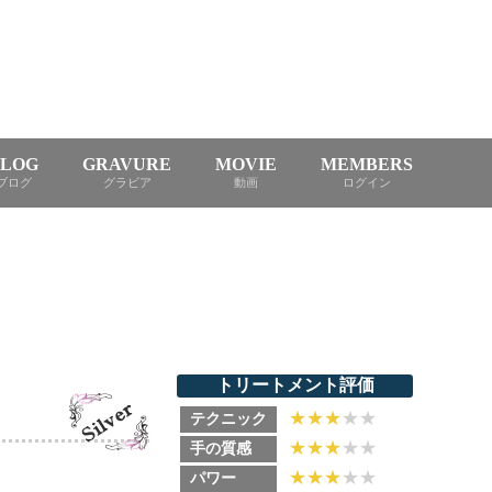
BLOG
GRAVURE
MOVIE
MEMBERS
ブログ
グラビア
動画
ログイン
トリートメント評価
★
★
★
★★
テクニック
★
★
★
★★
手の質感
★
★
★
★★
パワー