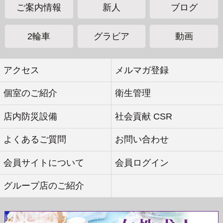
ご案内情報
新人
ブログ
2輪車
グラビア
動画
アクセス
メルマガ登録
2輪車とは?
個室のご紹介
衛生管理
１人のお客様に２人のキャストが同時に接客する事です。
店内防災設備
社会貢献 CSR
90分・120分・150分の全コースでご利用可能、料金は通常
料金の2名分となります。
よくあるご質問
お問い合わせ
キャストの組み合わせに関しましては、店舗へ直接お問い
会員サイトについて
会員ログイン
合わせください。
グループ店のご紹介
料金について