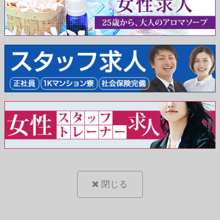
総額料金×2
となります。
詳しい金額につきましてはお気軽にお問い合わせくださ
い。
ご予約について
一覧ページよりハートマーク
のあるキャストをお
選び頂いてご予約下さいませ。
※２輪車ご希望のお客様の前日予約は17:30から、通常予約
より優先して承ります。
閉じる
本日のオススメ♡二輪ペア！