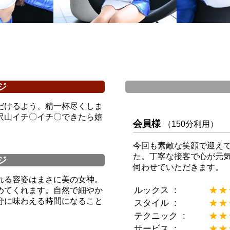
ジ
だけるよう、精一杯尽くしま
沢山イチ〇イチ〇できたら嬉
会員様
（150分利用）
今回も素敵な笑顔で迎え
た。丁寧な接客で心が元
ジ
伺わせていただきます。
れる容姿はまさに美の女神。
ルックス
★★
☆☆
めてくれます。自然で細やか
分に味わえる時間になること
スタイル
★★
☆☆
テクニック
★★
☆☆
サービス
★★
☆☆