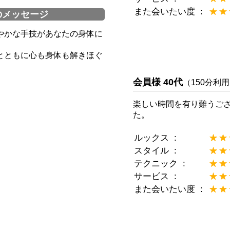
また会いたい度
★★
☆☆
のメッセージ
やかな手技があなたの身体に
とともに心も身体も解きほぐ
会員様 40代
（150分利
楽しい時間を有り難うご
た。
ルックス
★★
☆☆
スタイル
★★
☆☆
テクニック
★★
☆☆
サービス
★★
☆☆
また会いたい度
★★
☆☆