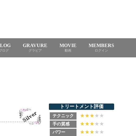
BLOG
GRAVURE
MOVIE
MEMBERS
ブログ
グラビア
動画
ログイン
トリートメント評価
★
★
★
★★
テクニック
★
★
★
★★
手の質感
★
★
★
★★
パワー