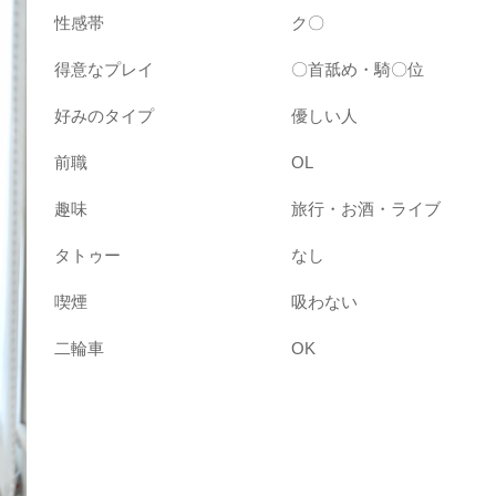
性感帯
ク〇
得意なプレイ
〇首舐め・騎〇位
好みのタイプ
優しい人
前職
OL
趣味
旅行・お酒・ライブ
タトゥー
なし
喫煙
吸わない
二輪車
OK