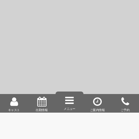
動画
キャストデータ
メッセージ
グラビア
チャームポイント…
お尻・足
性感帯…
ク◯◯◯ス
得意なプレイ…
キ◯・フ○ラ
メニュー
キャスト
出勤情報
ご案内情報
ご予約
好みのタイプ…
清潔感のある方・笑顔が素敵な方
前職…