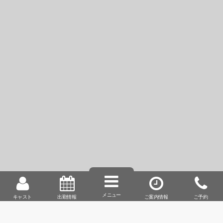
>>続きはこちら
動画
キャストデータ
メッセージ
グラビア
チャームポイント…
声・脚の形
性感帯…
あ◯こ・腰回り
得意なプレイ…
メニュー
キャスト
出勤情報
ご案内情報
ご予約
フ〇ラ・癒しプ〇イ
好みのタイプ…