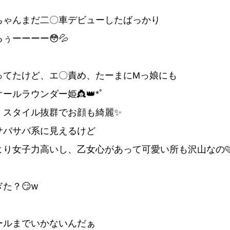
ちゃんまだ二〇車デビューしたばっかり
ぅーーーー😳💦
ってたけど、エ〇責め、たーまにMっ娘にも
ールラウンダー姫👸👑*ﾟ
くスタイル抜群でお顔も綺麗✨️
サバサバ系に見えるけど
より女子力高いし、乙女心があって可愛い所も沢山なの
た？😏w
ールまでいかないんだぁ