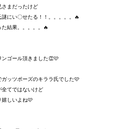
兄さまだったけど
氏謎にい〇せたる！！。。。。。🔥
った結果。。。。。🔥
ンゴール頂きました👏🩷
でガッツポーズのキララ氏でした🩷
が全てではないけど
嬉しいよね🩷