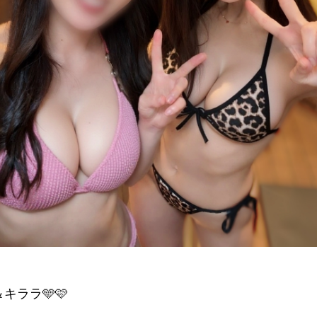
キララ🩵🩷