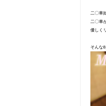
二〇車
二〇車
優しく
そんな8月