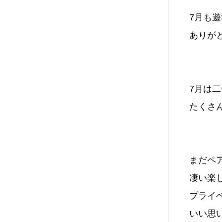
7月も
ありがと
7月は
たくさ
まだペ
凄い楽し
プライ
いい思