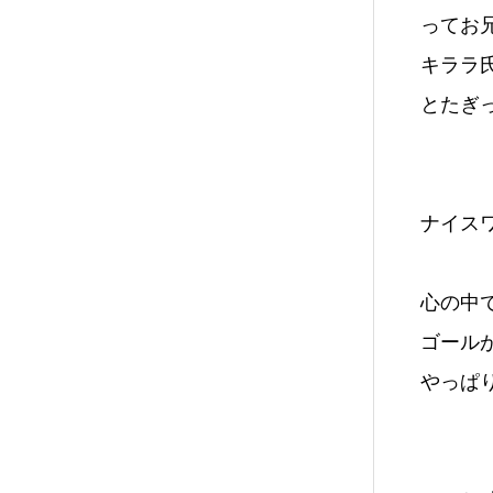
ってお
キララ
とたぎ
ナイスワ
心の中
ゴール
やっぱり