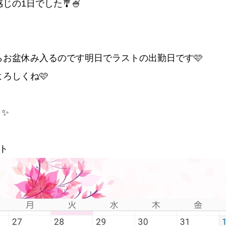
じの1日でした🎐🍧
らお盆休み入るのです明日でラストの出勤日です🩷
ろしくね🩷
ラ✨
ト