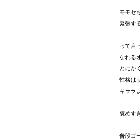
モモセ
緊張する
って言
なれるオ
とにか
性格は
キララ
褒めすぎ
普段ゴ