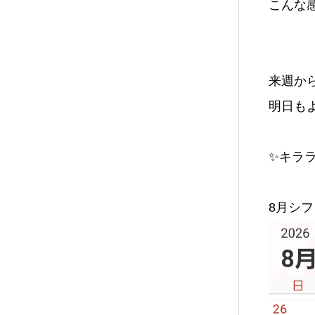
こんな感
来週か
明日もよ
✨キラ
8月シフ