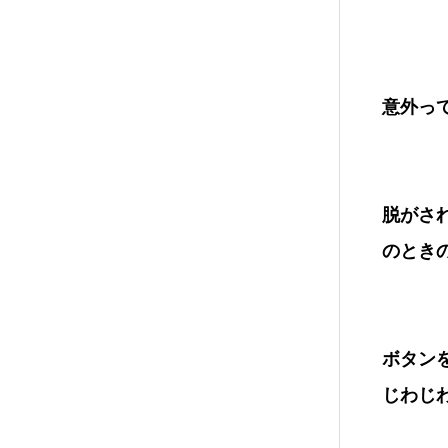
意外っ
脱がさ
のとき
ボタン
じわじ