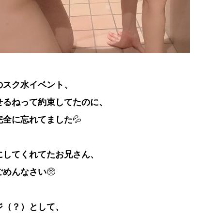
のスク水イベント、
せるねって約束してたのに、
完全に忘れてました
💦
にしてくれてたお兄さん、
ごめんなさい
🥺
ジ（？）として、