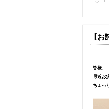
11
【お
皆様、
最近お
ちょっ