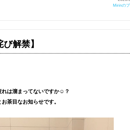
Mirin
詫び解禁】
疲れは溜まってないですか☺️？
とお茶目なお知らせです。