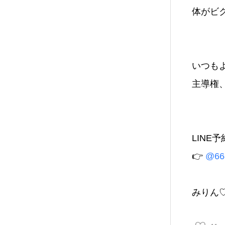
体がビ
いつも
主導権
LINE
👉
@66
みりん