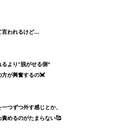
て言われるけど…
れるより"脱がせる側”
の方が興奮するの💓
を一つずつ外す感じとか、
わ責めるのがたまらない🥰