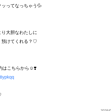
クッってなっちゃう💦
より大胆なわたしに
、預けてくれる？♡
予約はこちらから☺️❣️
8ypkqq
♡
2026/0