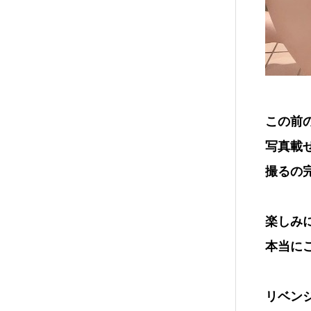
この前
写真載
撮るの
楽しみ
本当に
リベン