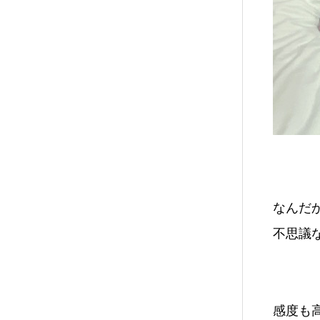
なんだ
不思議
感度も