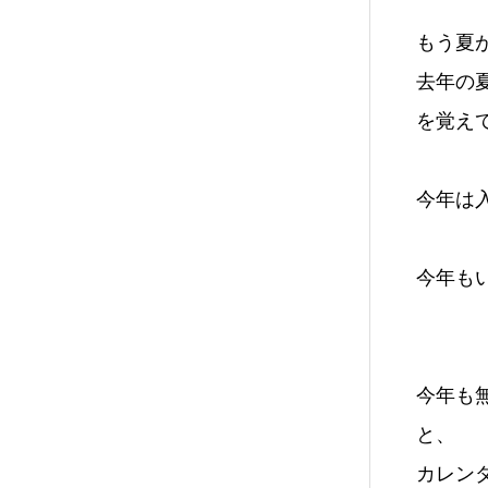
もう夏
去年の
を覚えて
今年は入
今年も
今年も
と、
カレンダ