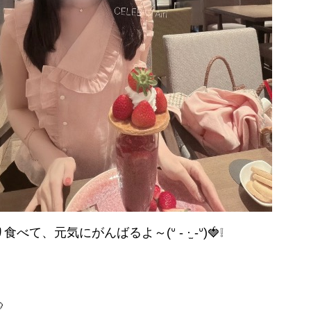
べて、元気にがんばるよ～(ᐡ - ·̫ -ᐡ)🍓❕
