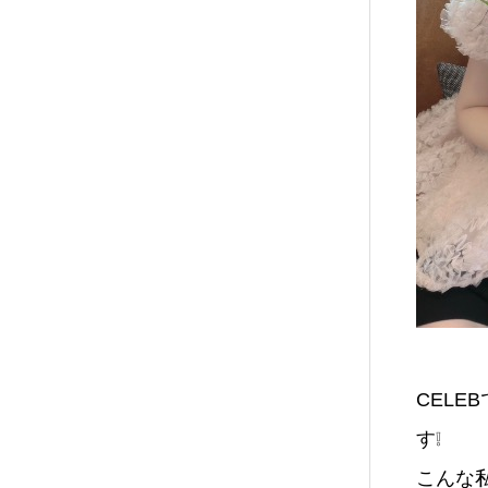
CEL
す❕
こんな