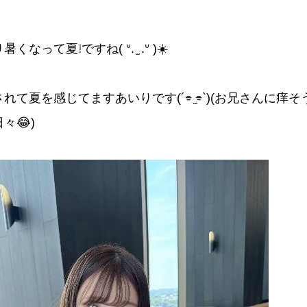
くなって夏❕ですね( ᐡ. ̫ .ᐡ )☀️
れて夏を感じてますあいりです(´⌯ ̫⌯`)(お兄さんに痒
々😂)