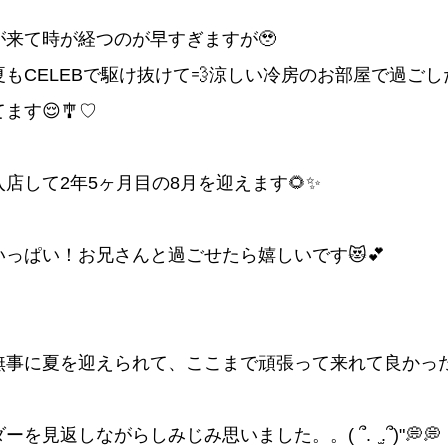
が来て時が経つのが早すぎますが🥹
夏もCELEBで駆け抜けて💨涼しい冷房のお部屋で過ごし
ます😌🎐♡
店して2年5ヶ月目の8月を迎えます🌻✨
いっぱい！お兄さんと過ごせたら嬉しいです😻💕
無事に夏を迎えられて、ここまで頑張って来れて良かっ
ーを見返しながらしみじみ思いました。。( ՞. ̫.՞)"‬💭💭