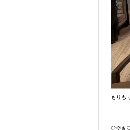
もりもり食
🤍空き